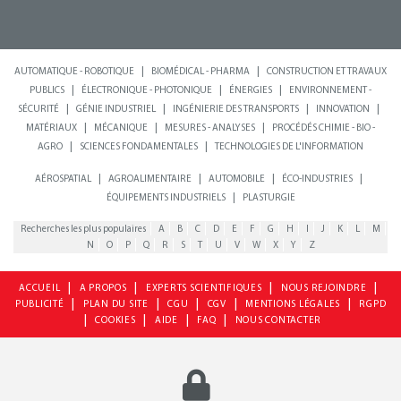
|
|
AUTOMATIQUE - ROBOTIQUE
BIOMÉDICAL - PHARMA
CONSTRUCTION ET TRAVAUX
|
|
|
PUBLICS
ÉLECTRONIQUE - PHOTONIQUE
ÉNERGIES
ENVIRONNEMENT -
|
|
|
|
SÉCURITÉ
GÉNIE INDUSTRIEL
INGÉNIERIE DES TRANSPORTS
INNOVATION
|
|
|
MATÉRIAUX
MÉCANIQUE
MESURES - ANALYSES
PROCÉDÉS CHIMIE - BIO -
|
|
AGRO
SCIENCES FONDAMENTALES
TECHNOLOGIES DE L'INFORMATION
|
|
|
|
AÉROSPATIAL
AGROALIMENTAIRE
AUTOMOBILE
ÉCO-INDUSTRIES
|
ÉQUIPEMENTS INDUSTRIELS
PLASTURGIE
Recherches les plus populaires
A
B
C
D
E
F
G
H
I
J
K
L
M
N
O
P
Q
R
S
T
U
V
W
X
Y
Z
|
|
|
|
ACCUEIL
A PROPOS
EXPERTS SCIENTIFIQUES
NOUS REJOINDRE
|
|
|
|
|
PUBLICITÉ
PLAN DU SITE
CGU
CGV
MENTIONS LÉGALES
RGPD
|
|
|
|
COOKIES
AIDE
FAQ
NOUS CONTACTER