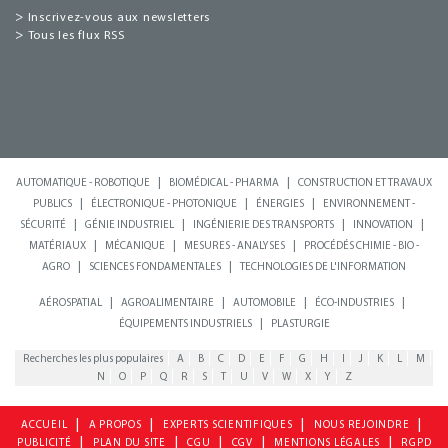
>
Inscrivez-vous aux newsletters
>
Tous les flux RSS
|
|
AUTOMATIQUE - ROBOTIQUE
BIOMÉDICAL - PHARMA
CONSTRUCTION ET TRAVAUX
|
|
|
PUBLICS
ÉLECTRONIQUE - PHOTONIQUE
ÉNERGIES
ENVIRONNEMENT -
|
|
|
|
SÉCURITÉ
GÉNIE INDUSTRIEL
INGÉNIERIE DES TRANSPORTS
INNOVATION
|
|
|
MATÉRIAUX
MÉCANIQUE
MESURES - ANALYSES
PROCÉDÉS CHIMIE - BIO -
|
|
AGRO
SCIENCES FONDAMENTALES
TECHNOLOGIES DE L'INFORMATION
|
|
|
|
AÉROSPATIAL
AGROALIMENTAIRE
AUTOMOBILE
ÉCO-INDUSTRIES
|
ÉQUIPEMENTS INDUSTRIELS
PLASTURGIE
Recherches les plus populaires
A
B
C
D
E
F
G
H
I
J
K
L
M
N
O
P
Q
R
S
T
U
V
W
X
Y
Z
|
|
|
|
ACCUEIL
A PROPOS
EXPERTS SCIENTIFIQUES
NOUS REJOINDRE
|
|
|
|
|
PUBLICITÉ
PLAN DU SITE
CGU
CGV
MENTIONS LÉGALES
RGPD