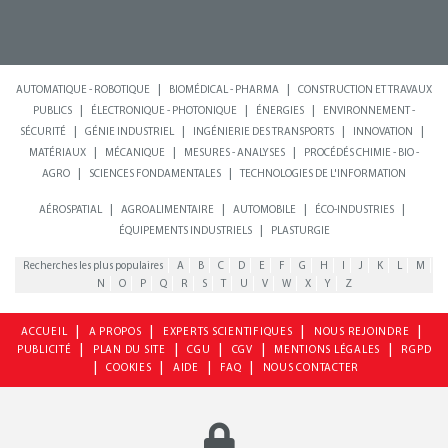
|
|
AUTOMATIQUE - ROBOTIQUE
BIOMÉDICAL - PHARMA
CONSTRUCTION ET TRAVAUX
|
|
|
PUBLICS
ÉLECTRONIQUE - PHOTONIQUE
ÉNERGIES
ENVIRONNEMENT -
|
|
|
|
SÉCURITÉ
GÉNIE INDUSTRIEL
INGÉNIERIE DES TRANSPORTS
INNOVATION
|
|
|
MATÉRIAUX
MÉCANIQUE
MESURES - ANALYSES
PROCÉDÉS CHIMIE - BIO -
|
|
AGRO
SCIENCES FONDAMENTALES
TECHNOLOGIES DE L'INFORMATION
|
|
|
|
AÉROSPATIAL
AGROALIMENTAIRE
AUTOMOBILE
ÉCO-INDUSTRIES
|
ÉQUIPEMENTS INDUSTRIELS
PLASTURGIE
Recherches les plus populaires
A
B
C
D
E
F
G
H
I
J
K
L
M
N
O
P
Q
R
S
T
U
V
W
X
Y
Z
|
|
|
|
ACCUEIL
A PROPOS
EXPERTS SCIENTIFIQUES
NOUS REJOINDRE
|
|
|
|
|
PUBLICITÉ
PLAN DU SITE
CGU
CGV
MENTIONS LÉGALES
RGPD
|
|
|
|
COOKIES
AIDE
FAQ
NOUS CONTACTER